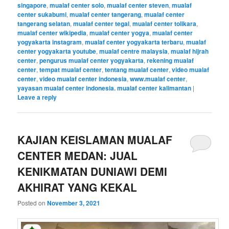
singapore
,
mualaf center solo
,
mualaf center steven
,
mualaf
center sukabumi
,
mualaf center tangerang
,
mualaf center
tangerang selatan
,
mualaf center tegal
,
mualaf center tolikara
,
mualaf center wikipedia
,
mualaf center yogya
,
mualaf center
yogyakarta instagram
,
mualaf center yogyakarta terbaru
,
mualaf
center yogyakarta youtube
,
mualaf centre malaysia
,
mualaf hijrah
center
,
pengurus mualaf center yogyakarta
,
rekening mualaf
center
,
tempat mualaf center
,
tentang mualaf center
,
video mualaf
center
,
video mualaf center indonesia
,
www.mualaf center
,
yayasan mualaf center indonesia. mualaf center kalimantan
|
Leave a reply
KAJIAN KEISLAMAN MUALAF
CENTER MEDAN: JUAL
KENIKMATAN DUNIAWI DEMI
AKHIRAT YANG KEKAL
Posted on
November 3, 2021