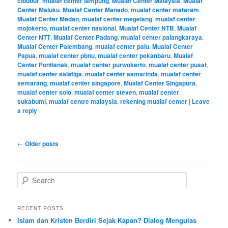
cibubur
,
mualaf center lampung
,
Mualaf Center Malaysia
,
Mualaf
Center Maluku
,
Mualaf Center Manado
,
mualaf center mataram
,
Mualaf Center Medan
,
mualaf center megelang
,
mualaf center
mojokerto
,
mualaf center nasional
,
Mualaf Center NTB
,
Mualaf
Center NTT
,
Mualaf Center Padang
,
mualaf center palangkaraya
,
Mualaf Center Palembang
,
mualaf center palu
,
Mualaf Center
Papua
,
mualaf center pbnu
,
mualaf center pekanbaru
,
Mualaf
Center Pontianak
,
mualaf center purwokerto
,
mualaf center pusat
,
mualaf center salatiga
,
mualaf center samarinda
,
mualaf center
semarang
,
mualaf center singapore
,
Mualaf Center Singapura
,
mualaf center solo
,
mualaf center steven
,
mualaf center
sukabumi
,
mualaf centre malaysia
,
rekening mualaf center
|
Leave
a reply
Post
←
Older posts
navigation
S
e
a
r
RECENT POSTS
c
Islam dan Kristen Berdiri Sejak Kapan? Dialog Mengulas
h