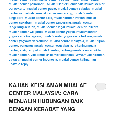
mualaf center pekanbaru
,
Mualaf Center Pontianak
,
mualaf center
purwokerto
,
mualaf center pusat
,
mualaf center salatiga
,
mualaf
center samarinda
,
mualaf center semarang
,
mualaf center
singapore
,
mualaf center solo
,
mualaf center steven
,
mualaf
center sukabumi
,
mualaf center tangerang
,
mualaf center
tangerang selatan
,
mualaf center tegal
,
mualaf center tolikara
,
mualaf center wikipedia
,
mualaf center yogya
,
mualaf center
yogyakarta instagram
,
mualaf center yogyakarta terbaru
,
mualaf
center yogyakarta youtube
,
mualaf centre malaysia
,
mualaf hijrah
center
,
pengurus mualaf center yogyakarta
,
rekening mualaf
center
,
sisir
,
tempat mualaf center
,
tentang mualaf center
,
video
mualaf center
,
video mualaf center indonesia
,
www.mualaf center
,
yayasan mualaf center indonesia. mualaf center kalimantan
|
Leave a reply
KAJIAN KEISLAMAN MUALAF
CENTER MALAYSIA: CARA
MENJALIN HUBUNGAN BAIK
DENGAN KERABAT YANG