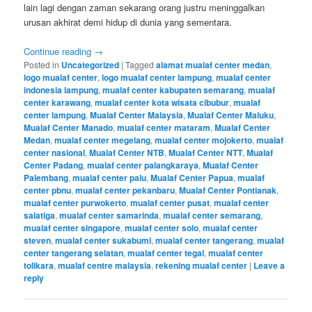
lain lagi dengan zaman sekarang orang justru meninggalkan
urusan akhirat demi hidup di dunia yang sementara.
Continue reading
→
Posted in
Uncategorized
|
Tagged
alamat mualaf center medan
,
logo mualaf center
,
logo mualaf center lampung
,
mualaf center
indonesia lampung
,
mualaf center kabupaten semarang
,
mualaf
center karawang
,
mualaf center kota wisata cibubur
,
mualaf
center lampung
,
Mualaf Center Malaysia
,
Mualaf Center Maluku
,
Mualaf Center Manado
,
mualaf center mataram
,
Mualaf Center
Medan
,
mualaf center megelang
,
mualaf center mojokerto
,
mualaf
center nasional
,
Mualaf Center NTB
,
Mualaf Center NTT
,
Mualaf
Center Padang
,
mualaf center palangkaraya
,
Mualaf Center
Palembang
,
mualaf center palu
,
Mualaf Center Papua
,
mualaf
center pbnu
,
mualaf center pekanbaru
,
Mualaf Center Pontianak
,
mualaf center purwokerto
,
mualaf center pusat
,
mualaf center
salatiga
,
mualaf center samarinda
,
mualaf center semarang
,
mualaf center singapore
,
mualaf center solo
,
mualaf center
steven
,
mualaf center sukabumi
,
mualaf center tangerang
,
mualaf
center tangerang selatan
,
mualaf center tegal
,
mualaf center
tolikara
,
mualaf centre malaysia
,
rekening mualaf center
|
Leave a
reply