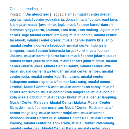
Continue reading
→
Posted in
Uncategorized
|
Tagged
alamat mualaf center medan
,
apa itu mualaf center yogyakarta
,
donasi mualaf center
,
east java
,
jalan gajah mada
,
jawa timur
,
jogja mualaf center bantul daerah
istimewa yogyakarta
,
kauman
,
kota batu
,
kota malang
,
logo mualaf
center
,
logo mualaf center lampung
,
mualaf center
,
mualaf center
facebook
,
mualaf center gresik
,
mualaf center hanny kristianto
,
mualaf center indonesia facebook
,
mualaf center indonesia
lampung
,
mualaf center indonesia target kami
,
mualaf center
Jakarta
,
mualaf center jakarta barat
,
mualaf center jakarta pusat
,
mualaf center jakarta selatan
,
mualaf center jakarta timur
,
mualaf
center jakarta utara
,
Mualaf Center Jambi
,
mualaf center jawa
barat
,
mualaf center jawa tengah
,
mualaf center jember
,
mualaf
center jogja
,
mualaf center kab. Semarang
,
mualaf center
kabupaten semarang
,
mualaf center karawang
,
mualaf center
kendari
,
Mualaf Center Klaten
,
mualaf center koh hanny
,
mualaf
center koh steven
,
mualaf center kota tangerang
,
mualaf center
kota wisata cibubur
,
mualaf center kudur
,
mualaf center lampung
,
Mualaf Center Malaysia
,
Mualaf Center Maluku
,
Mualaf Center
Manado
,
mualaf center mataram
,
Mualaf Center Medan
,
mualaf
center megelang
,
mualaf center mojokerto
,
mualaf center
nasional
,
Mualaf Center NTB
,
Mualaf Center NTT
,
Mualaf Center
Padang
,
mualaf center palangkaraya
,
Mualaf Center Palembang
,
mualaf center palu
,
Mualaf Center Papua
,
mualaf center pbnu
,