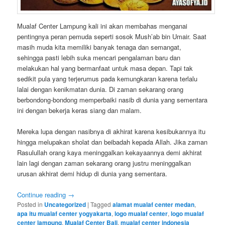
Mualaf Center Lampung kali ini akan membahas menganai
pentingnya peran pemuda seperti sosok Mush’ab bin Umair. Saat
masih muda kita memiliki banyak tenaga dan semangat,
sehingga pasti lebih suka mencari pengalaman baru dan
melakukan hal yang bermanfaat untuk masa depan. Tapi tak
sedikit pula yang terjerumus pada kemungkaran karena terlalu
lalai dengan kenikmatan dunia. Di zaman sekarang orang
berbondong-bondong memperbaiki nasib di dunia yang sementara
ini dengan bekerja keras siang dan malam.
Mereka lupa dengan nasibnya di akhirat karena kesibukannya itu
hingga melupakan sholat dan beibadah kepada Allah. Jika zaman
Rasulullah orang kaya meninggalkan kekayaannya demi akhirat
lain lagi dengan zaman sekarang orang justru meninggalkan
urusan akhirat demi hidup di dunia yang sementara.
Continue reading
→
Posted in
Uncategorized
|
Tagged
alamat mualaf center medan
,
apa itu mualaf center yogyakarta
,
logo mualaf center
,
logo mualaf
center lampung
,
Mualaf Center Bali
,
mualaf center indonesia