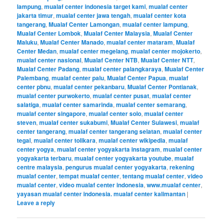
lampung
,
mualaf center indonesia target kami
,
mualaf center
jakarta timur
,
mualaf center jawa tengah
,
mualaf center kota
tangerang
,
Mualaf Center Lamongan
,
mualaf center lampung
,
Mualaf Center Lombok
,
Mualaf Center Malaysia
,
Mualaf Center
Maluku
,
Mualaf Center Manado
,
mualaf center mataram
,
Mualaf
Center Medan
,
mualaf center megelang
,
mualaf center mojokerto
,
mualaf center nasional
,
Mualaf Center NTB
,
Mualaf Center NTT
,
Mualaf Center Padang
,
mualaf center palangkaraya
,
Mualaf Center
Palembang
,
mualaf center palu
,
Mualaf Center Papua
,
mualaf
center pbnu
,
mualaf center pekanbaru
,
Mualaf Center Pontianak
,
mualaf center purwokerto
,
mualaf center pusat
,
mualaf center
salatiga
,
mualaf center samarinda
,
mualaf center semarang
,
mualaf center singapore
,
mualaf center solo
,
mualaf center
steven
,
mualaf center sukabumi
,
Mualaf Center Sulawesi
,
mualaf
center tangerang
,
mualaf center tangerang selatan
,
mualaf center
tegal
,
mualaf center tolikara
,
mualaf center wikipedia
,
mualaf
center yogya
,
mualaf center yogyakarta instagram
,
mualaf center
yogyakarta terbaru
,
mualaf center yogyakarta youtube
,
mualaf
centre malaysia
,
pengurus mualaf center yogyakarta
,
rekening
mualaf center
,
tempat mualaf center
,
tentang mualaf center
,
video
mualaf center
,
video mualaf center indonesia
,
www.mualaf center
,
yayasan mualaf center indonesia. mualaf center kalimantan
|
Leave a reply