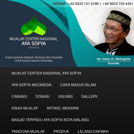
Skip
Skip
Mualaf Center Aya Sofya Indonesia | Ustadz Insan LS Mokoginta
to
to
primary
secondary
content
content
MUALAF CENTER NASIONAL AYA
SOFYA INDONESIA
Main
MUALAF CENTER NASIONAL AYA SOFYA
menu
AYA SOFYA INDONESIA
CARA MASUK ISLAM
CABANG
DONASI
VISI MISI
GALLERY
KISAH MUALAF
ARTIKEL MENARIK
MASJID TERPADU AYA SOFYA KOTA MALANG
PANDUAN MUALAF
PRODUK
LELANG DAKWAH