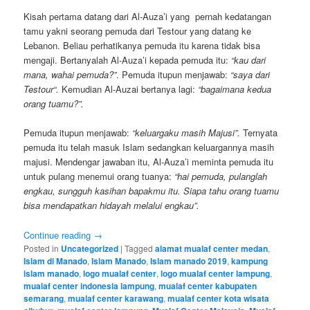
Kisah pertama datang dari Al-Auza’i yang pernah kedatangan
tamu yakni seorang pemuda dari Testour yang datang ke
Lebanon. Beliau perhatikanya pemuda itu karena tidak bisa
mengaji. Bertanyalah Al-Auza’i kepada pemuda itu:
“kau dari
mana, wahai pemuda?”
. Pemuda itupun menjawab:
“saya dari
Testour“.
Kemudian Al-Auzai bertanya lagi:
“bagaimana kedua
orang tuamu?”.
Pemuda itupun menjawab:
“keluargaku masih Majusi”.
Ternyata
pemuda itu telah masuk Islam sedangkan keluargannya masih
majusi. Mendengar jawaban itu, Al-Auza’i meminta pemuda itu
untuk pulang menemui orang tuanya:
“hai pemuda, pulanglah
engkau, sungguh kasihan bapakmu itu. Siapa tahu orang tuamu
bisa mendapatkan hidayah melalui engkau”.
Continue reading
→
Posted in
Uncategorized
|
Tagged
alamat mualaf center medan
,
Islam di Manado
,
Islam Manado
,
Islam manado 2019
,
kampung
islam manado
,
logo mualaf center
,
logo mualaf center lampung
,
mualaf center indonesia lampung
,
mualaf center kabupaten
semarang
,
mualaf center karawang
,
mualaf center kota wisata