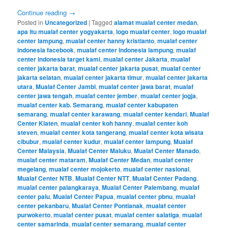
Continue reading
→
Posted in
Uncategorized
|
Tagged
alamat mualaf center medan
,
apa itu mualaf center yogyakarta
,
logo mualaf center
,
logo mualaf
center lampung
,
mualaf center hanny kristianto
,
mualaf center
indonesia facebook
,
mualaf center indonesia lampung
,
mualaf
center indonesia target kami
,
mualaf center Jakarta
,
mualaf
center jakarta barat
,
mualaf center jakarta pusat
,
mualaf center
jakarta selatan
,
mualaf center jakarta timur
,
mualaf center jakarta
utara
,
Mualaf Center Jambi
,
mualaf center jawa barat
,
mualaf
center jawa tengah
,
mualaf center jember
,
mualaf center jogja
,
mualaf center kab. Semarang
,
mualaf center kabupaten
semarang
,
mualaf center karawang
,
mualaf center kendari
,
Mualaf
Center Klaten
,
mualaf center koh hanny
,
mualaf center koh
steven
,
mualaf center kota tangerang
,
mualaf center kota wisata
cibubur
,
mualaf center kudur
,
mualaf center lampung
,
Mualaf
Center Malaysia
,
Mualaf Center Maluku
,
Mualaf Center Manado
,
mualaf center mataram
,
Mualaf Center Medan
,
mualaf center
megelang
,
mualaf center mojokerto
,
mualaf center nasional
,
Mualaf Center NTB
,
Mualaf Center NTT
,
Mualaf Center Padang
,
mualaf center palangkaraya
,
Mualaf Center Palembang
,
mualaf
center palu
,
Mualaf Center Papua
,
mualaf center pbnu
,
mualaf
center pekanbaru
,
Mualaf Center Pontianak
,
mualaf center
purwokerto
,
mualaf center pusat
,
mualaf center salatiga
,
mualaf
center samarinda
,
mualaf center semarang
,
mualaf center